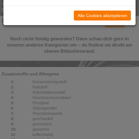
gegen Aufpreis weitere Toppings oder Dips erhältlich
Du erhältst 10,00 % Rabatt.
Alle Cookies aktzeptieren
1) Bowl
7,50 €
Noch nicht fündig geworden? Dann schau dich gern in
unseren anderen Kategorien um – du findest sie direkt am
oberen Bildschirmrand.
Zusatzstoffe und Allergene
1:
Konservierungsstoff
2:
Farbstoff
3:
Antioxidationsmittel
4:
Geschmacksverstärker
5:
Phosphat
6:
Süßungsmittel
7:
Phenylaninquelle
8:
geschwefelt
9:
geschwärzt
10:
gewachst
11:
koffeinhaltig