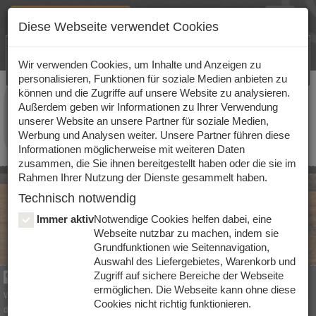
Bestelloptionen ändern
Toggle
Diese Webseite verwendet Cookies
navigat
Lieferung
Selbstabholung
Jetzt unsere App herunterladen!
Wir haben aktuell geschlossen
Shop
Wir verwenden Cookies, um Inhalte und Anzeigen zu
Du kannst aber vorbestellen
personalisieren, Funktionen für soziale Medien anbieten zu
Mix
Mix
können und die Zugriffe auf unsere Website zu analysieren.
Uhrzeit
und Liefergebiet
Unsere
Außerdem geben wir Informationen zu Ihrer Verwendung
Your
Your
Avocado
Special
Bitte wähle deine gewünschte Uhrzeit
Special
unserer Website an unsere Partner für soziale Medien,
Own
Own
Brot
Rolls
Gib deine Postleitzahl ein und wir leiten dich
Werbung und Analysen weiter. Unsere Partner führen diese
Bowls
automatisch in die richtige Filiale.
Informationen möglicherweise mit weiteren Daten
Bowl
Rolls
zusammen, die Sie ihnen bereitgestellt haben oder die sie im
Rahmen Ihrer Nutzung der Dienste gesammelt haben.
Technisch notwendig
Immer aktiv
Notwendige Cookies helfen dabei, eine
Webseite nutzbar zu machen, indem sie
Grundfunktionen wie Seitennavigation,
Auswahl des Liefergebietes, Warenkorb und
Zugriff auf sichere Bereiche der Webseite
Mix Your Own Bowl
Auswählen
ermöglichen. Die Webseite kann ohne diese
Wähle 1 oder 2 Basen aus
Cookies nicht richtig funktionieren.
dazu 4 Wunsch-Toppings und ein Dressing deiner Wahl