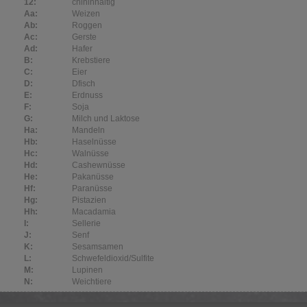
12:
chininhaltig
Aa:
Weizen
Ab:
Roggen
Ac:
Gerste
Ad:
Hafer
B:
Krebstiere
C:
Eier
D:
Dfisch
E:
Erdnuss
F:
Soja
G:
Milch und Laktose
Ha:
Mandeln
Hb:
Haselnüsse
Hc:
Walnüsse
Hd:
Cashewnüsse
He:
Pakanüsse
Hf:
Paranüsse
Hg:
Pistazien
Hh:
Macadamia
I:
Sellerie
J:
Senf
K:
Sesamsamen
L:
Schwefeldioxid/Sulfite
M:
Lupinen
N:
Weichtiere